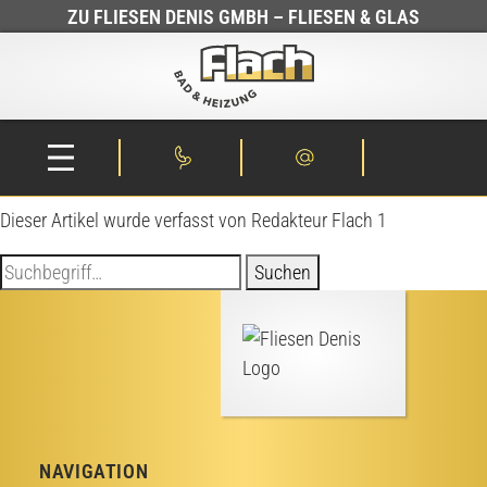
Liliia Mukha
ZU FLIESEN DENIS GMBH – FLIESEN & GLAS
Juli 11, 2025 4:56 p.m.
Veröffentlicht von
Redakteur Flach 1
mailto:liliia.mukha@flach-schweich.de
Kategorisiert in:
Dieser Artikel wurde verfasst von Redakteur Flach 1
Suchen
NAVIGATION